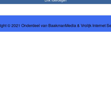
Link toevoegen
ight © 2021 Onderdeel van
BaakmanMedia
&
Vrolijk Internet S